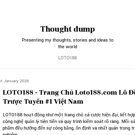
Thought dump
Presenting my thoughts, stories and ideas to
the world
LOTO188
st January 2026
LOTO188 - Trang Chủ Loto188.com Lô Đ
Trược Tuyến #1 Việt Nam
LOTO188 hoạt động như một trang chủ cá cược hiện đại, kết hợ
công nghệ quản lý tiên tiến và quy trình kiểm soát rõ ràng. Mỗi s
phẩm đều hướng đến sự công bằng, ổn định và nhất quán trong tr
nghiệm.